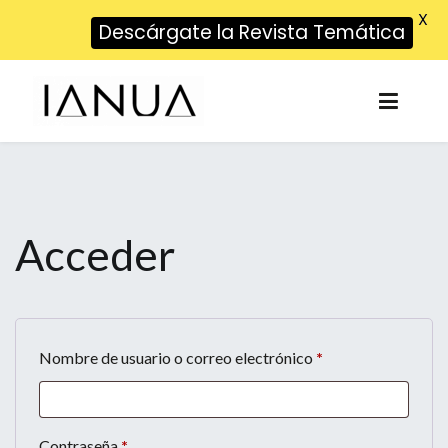
X
Descárgate la Revista Temática
IANUA
Diseña tu Futuro
Acceder
Nombre de usuario o correo electrónico
*
Contraseña
*